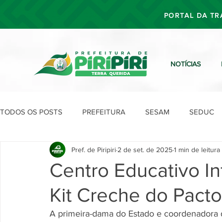
PORTAL DA TR
NOTÍCIAS
TODOS OS POSTS
PREFEITURA
SESAM
SEDUC
Pref. de Piripiri
2 de set. de 2025
1 min de leitura
SEFIN
SEAD
SEGOV
SEPLAN
SDU
Centro Educativo Inf
Kit Creche do Pacto
A primeira-dama do Estado e coordenadora d