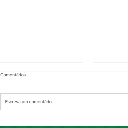
Comentários
Escreva um comentário
Noite da Comenda Juncal
Comenda Ju
destaca trajetória de 37 anos
reconhece s