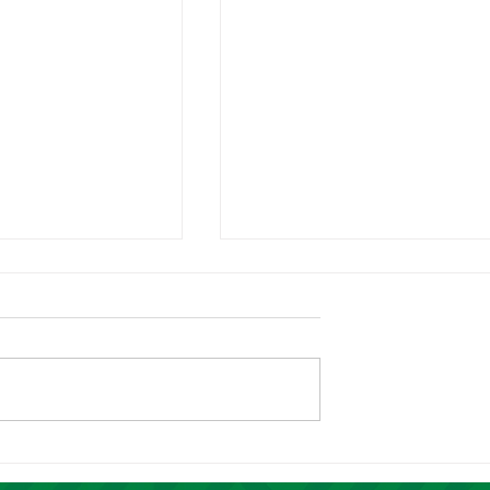
ncal 2026
Prefeitura de Piripiri apoia
eis
Encontro Regional de