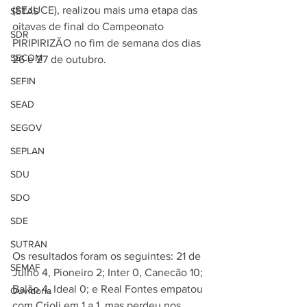
(SEJUCE), realizou mais uma etapa das 
SETAS
oitavas de final do Campeonato 
SDR
PIRIPIRIZÃO no fim de semana dos dias 
SECOM
26 e 27 de outubro.
SEFIN
SEAD
SEGOV
SEPLAN
SDU
SDO
SDE
SUTRAN
Os resultados foram os seguintes: 21 de 
SEMAF
Julho 4, Pioneiro 2; Inter 0, Canecão 10; 
Balão 4, Ideal 0; e Real Fontes empatou 
Ouvidoria
com Crioli em 1 a 1, mas perdeu nos 