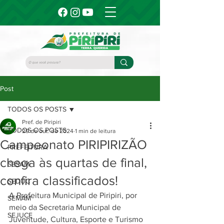
Post
TODOS OS POSTS
Pref. de Piripiri
TODOS OS POSTS
29 de out. de 2024
1 min de leitura
Campeonato PIRIPIRIZÃO
PREFEITURA
chega às quartas de final,
SESAM
confira classificados!
SEDUC
A Prefeitura Municipal de Piripiri, por 
SEMAM
meio da Secretaria Municipal de 
SEJUCE
Juventude, Cultura, Esporte e Turismo 