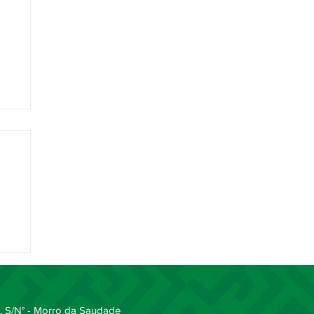
ipa
 S/N° - Morro da Saudade