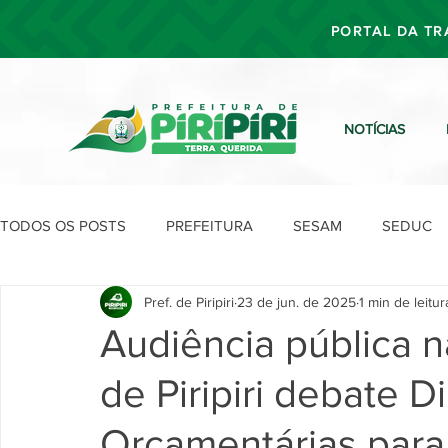
PORTAL DA TR
NOTÍCIAS
TODOS OS POSTS
PREFEITURA
SESAM
SEDUC
Pref. de Piripiri
23 de jun. de 2025
1 min de leitur
SEFIN
SEAD
SEGOV
SEPLAN
SDU
Audiência pública 
de Piripiri debate Di
Orçamentárias par