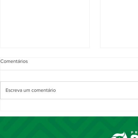
Comentários
Escreva um comentário
Noite da Comenda Juncal
Comenda Ju
destaca trajetória de 37 anos
reconhece s
da magistrada Maria Helena
personalida
Andrade Cavalcante
celebração p
Piripiri