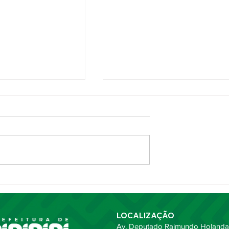
ncal 2026
Prefeita Jôve Oliveira partic
eis
da entrega de Títulos de
des durante
Cidadania Piripiriense
elos 116 anos de
LOCALIZAÇÃO
Av. Deputado Raimundo Holanda,