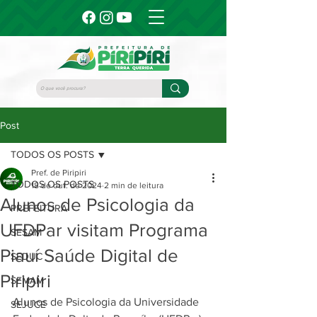
Post
TODOS OS POSTS
Pref. de Piripiri
TODOS OS POSTS
18 de out. de 2024
2 min de leitura
Alunos de Psicologia da
PREFEITURA
UFDPar visitam Programa
SESAM
Piauí Saúde Digital de
SEDUC
Piripiri
SEMAM
Alunos de Psicologia da Universidade 
SEJUCE