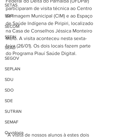
Federal do Delta do Parnaíba (UFDPar) 
SETAS
participaram de visita técnica ao Centro 
SDR
de Imagem Municipal (CIM) e ao Espaço 
de Saúde Indígena de Piripiri, localizado 
SECOM
na Casa de Conselhos Jéssica Monteiro 
SEFIN
Melo. A visita aconteceu nesta sexta-
feira (26/01). Os dois locais fazem parte 
SEAD
do Programa Piauí Saúde Digital.
SEGOV
SEPLAN
SDU
SDO
SDE
SUTRAN
SEMAF
Ouvidoria
“A visita de nossos alunos à estes dois 