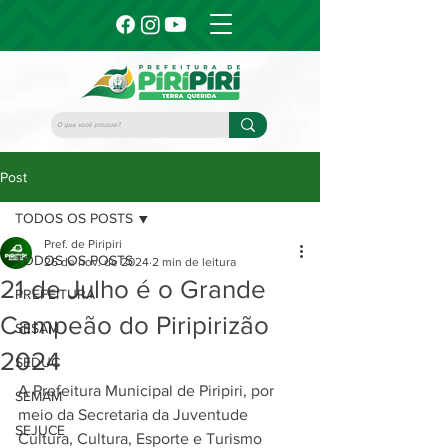
Post
TODOS OS POSTS
Pref. de Piripiri
TODOS OS POSTS
26 de nov. de 2024
2 min de leitura
21 de Julho é o Grande
PREFEITURA
Campeão do Piripirizão
SESAM
2024
SEDUC
A Prefeitura Municipal de Piripiri, por 
SEMAM
meio da Secretaria da Juventude 
SEJUCE
Cultura, Cultura, Esporte e Turismo 