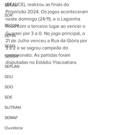
(SEJUCE), realizou as finais do 
SETAS
Piripirizão 2024. Os jogos aconteceram 
SDR
neste domingo (24/11), e o Lagoinha 
SECOM
ficou com o terceiro lugar ao vencer o 
Guarani por 3 a 0. No jogo principal, o 
SEFIN
21 de Julho venceu a Rua da Glória por 
SEAD
3 a 2 e se sagrou campeão do 
campeonato. As partidas foram 
SEGOV
disputadas no Estádio Ytacoatiara.
SEPLAN
SDU
SDO
SDE
SUTRAN
SEMAF
Ouvidoria