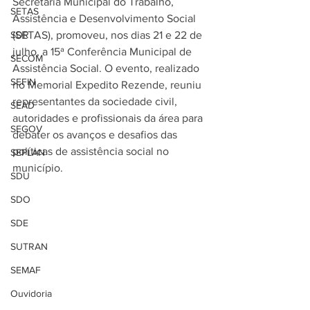
Secretaria Municipal do Trabalho, 
SETAS
Assistência e Desenvolvimento Social 
SDR
(SETAS), promoveu, nos dias 21 e 22 de 
julho, a 15ª Conferência Municipal de 
SECOM
Assistência Social. O evento, realizado 
SEFIN
no Memorial Expedito Rezende, reuniu 
representantes da sociedade civil, 
SEAD
autoridades e profissionais da área para 
SEGOV
debater os avanços e desafios das 
políticas de assistência social no 
SEPLAN
município.
SDU
SDO
SDE
SUTRAN
SEMAF
Ouvidoria