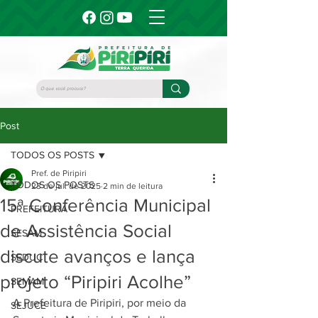
Post
TODOS OS POSTS
Pref. de Piripiri
TODOS OS POSTS
23 de jul. de 2025
2 min de leitura
15ª Conferência Municipal
PREFEITURA
de Assistência Social
SESAM
discute avanços e lança
SEDUC
projeto “Piripiri Acolhe”
SEMAM
A Prefeitura de Piripiri, por meio da 
SEJUCE