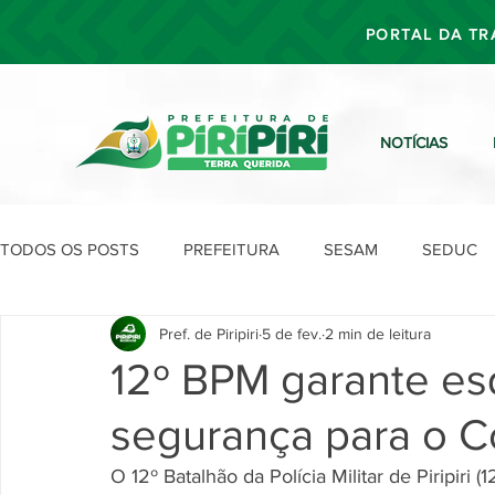
PORTAL DA TR
NOTÍCIAS
TODOS OS POSTS
PREFEITURA
SESAM
SEDUC
Pref. de Piripiri
5 de fev.
2 min de leitura
SEFIN
SEAD
SEGOV
SEPLAN
SDU
12º BPM garante es
segurança para o Co
O 12º Batalhão da Polícia Militar de Piripiri