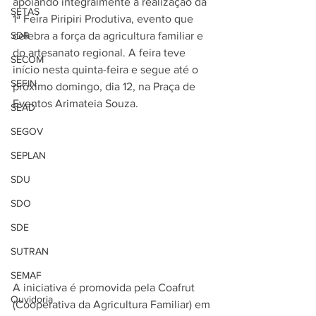
apoiando integralmente a realização da 
SETAS
1ª Feira Piripiri Produtiva, evento que 
SDR
celebra a força da agricultura familiar e 
do artesanato regional. A feira teve 
SECOM
início nesta quinta-feira e segue até o 
SEFIN
próximo domingo, dia 12, na Praça de 
Eventos Arimateia Souza.
SEAD
SEGOV
SEPLAN
SDU
SDO
SDE
SUTRAN
SEMAF
A iniciativa é promovida pela Coafrut 
Ouvidoria
(Cooperativa da Agricultura Familiar) em 