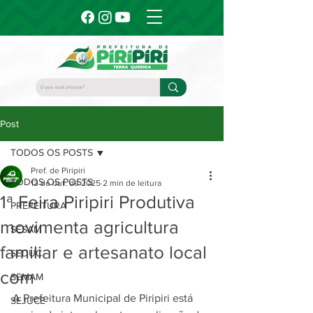
Post
TODOS OS POSTS
Pref. de Piripiri
TODOS OS POSTS
13 de out. de 2025
2 min de leitura
1ª Feira Piripiri Produtiva
PREFEITURA
movimenta agricultura
SESAM
familiar e artesanato local
SEDUC
com
SEMAM
A Prefeitura Municipal de Piripiri está 
SEJUCE